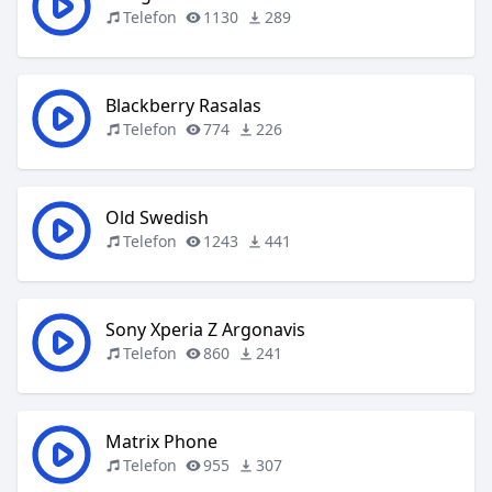
Telefon
1130
289
Blackberry Rasalas
Telefon
774
226
Old Swedish
Telefon
1243
441
Sony Xperia Z Argonavis
Telefon
860
241
Matrix Phone
Telefon
955
307