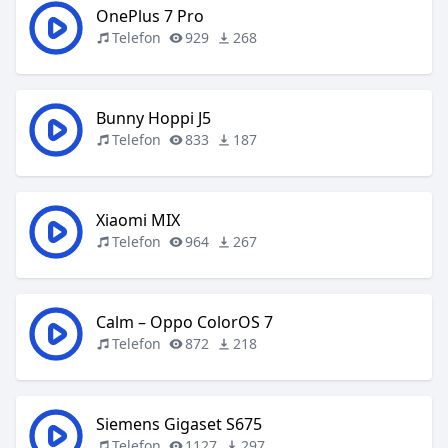
OnePlus 7 Pro
Telefon
929
268
Bunny Hoppi J5
Telefon
833
187
Xiaomi MIX
Telefon
964
267
Calm – Oppo ColorOS 7
Telefon
872
218
Siemens Gigaset S675
Telefon
1127
297