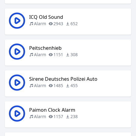
ICQ Old Sound
Alarm
2943
652
Peitschenhieb
Alarm
1151
308
Sirene Deutsches Polizei Auto
Alarm
1485
455
Paimon Clock Alarm
Alarm
1157
238