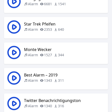
Alarm
6681
1541
Star Trek Pfeifen
Alarm
2353
640
Monte Wecker
Alarm
1527
344
Best Alarm – 2019
Alarm
1343
311
Twitter Benachrichtigungston
Alarm
1340
316