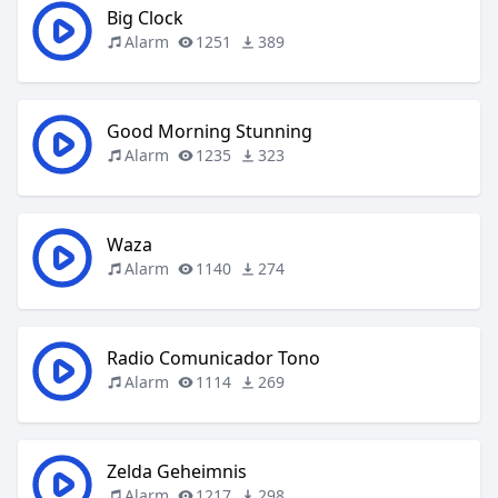
Big Clock
Alarm
1251
389
Good Morning Stunning
Alarm
1235
323
Waza
Alarm
1140
274
Radio Comunicador Tono
Alarm
1114
269
Zelda Geheimnis
Alarm
1217
298