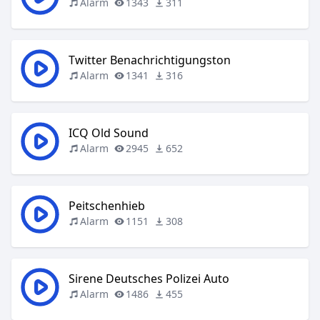
Alarm
1343
311
Twitter Benachrichtigungston
Alarm
1341
316
ICQ Old Sound
Alarm
2945
652
Peitschenhieb
Alarm
1151
308
Sirene Deutsches Polizei Auto
Alarm
1486
455