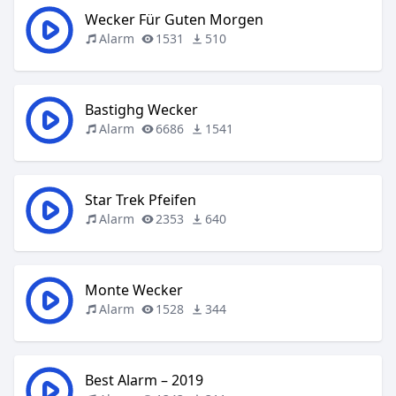
Wecker Für Guten Morgen
Alarm
1531
510
Bastighg Wecker
Alarm
6686
1541
Star Trek Pfeifen
Alarm
2353
640
Monte Wecker
Alarm
1528
344
Best Alarm – 2019