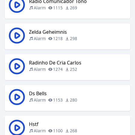
Radio Comunicador Tono
Alarm
1115
269
Zelda Geheimnis
Alarm
1218
298
Radinho De Cria Carlos
Alarm
1274
252
Ds Bells
Alarm
1153
280
Hstf
Alarm
1100
268