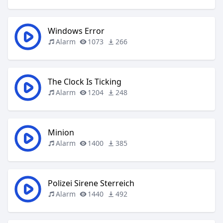
Windows Error
Alarm
1073
266
The Clock Is Ticking
Alarm
1204
248
Minion
Alarm
1400
385
Polizei Sirene Sterreich
Alarm
1440
492