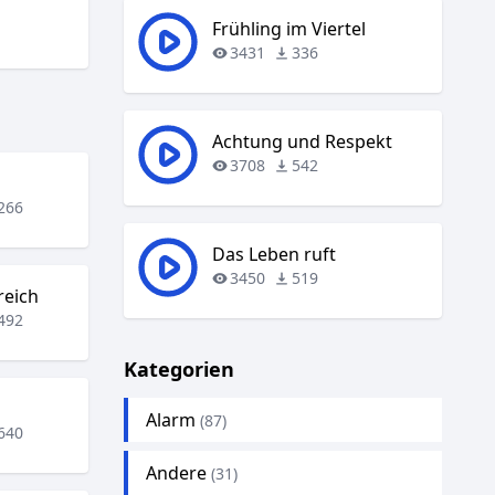
Frühling im Viertel
3431
336
Achtung und Respekt
3708
542
266
Das Leben ruft
3450
519
reich
492
Kategorien
Alarm
(87)
640
Andere
(31)