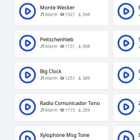
Monte Wecker
Alarm
1527
344
Peitschenhieb
Alarm
1151
308
Big Clock
Alarm
1251
389
Radio Comunicador Tono
Alarm
1115
269
Xylophone Msg Tone