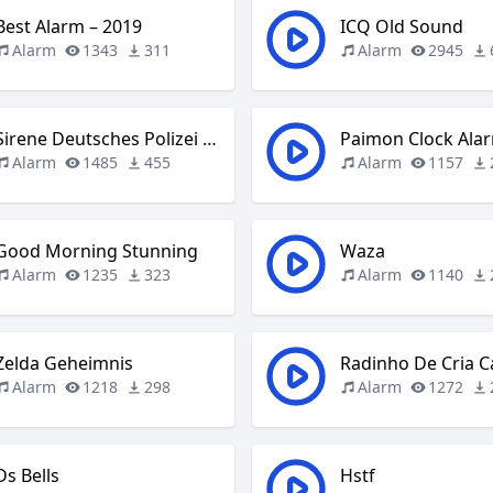
Best Alarm – 2019
ICQ Old Sound
Alarm
1343
311
Alarm
2945
Sirene Deutsches Polizei Auto
Paimon Clock Ala
Alarm
1485
455
Alarm
1157
Good Morning Stunning
Waza
Alarm
1235
323
Alarm
1140
Zelda Geheimnis
Radinho De Cria C
Alarm
1218
298
Alarm
1272
Ds Bells
Hstf