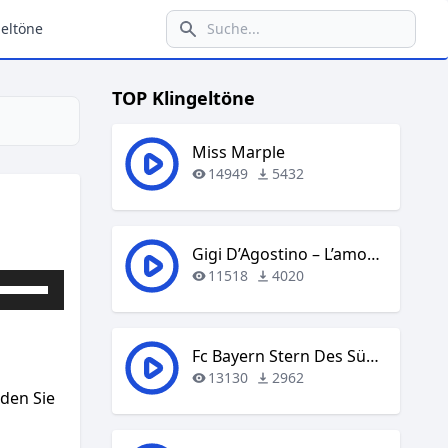
eltöne
TOP Klingeltöne
Miss Marple
14949
5432
Gigi D’Agostino – L’amour Toujours
11518
4020
Pfeiltasten
Hoch/Runter
benutzen,
um
Fc Bayern Stern Des Südens
die
13130
2962
aden Sie
Lautstärke
zu