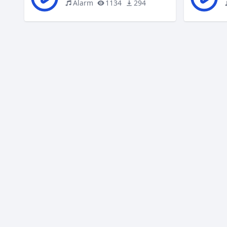
Alarm
1134
294