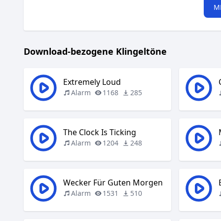
M
Download-bezogene Klingeltöne
Extremely Loud
Alarm
1168
285
The Clock Is Ticking
Alarm
1204
248
Wecker Für Guten Morgen
Alarm
1531
510