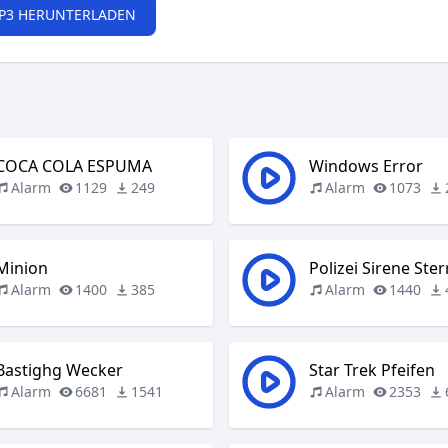
P3 HERUNTERLADEN
COCA COLA ESPUMA
Windows Error
Alarm
1129
249
Alarm
1073
Minion
Polizei Sirene Ster
Alarm
1400
385
Alarm
1440
Bastighg Wecker
Star Trek Pfeifen
Alarm
6681
1541
Alarm
2353