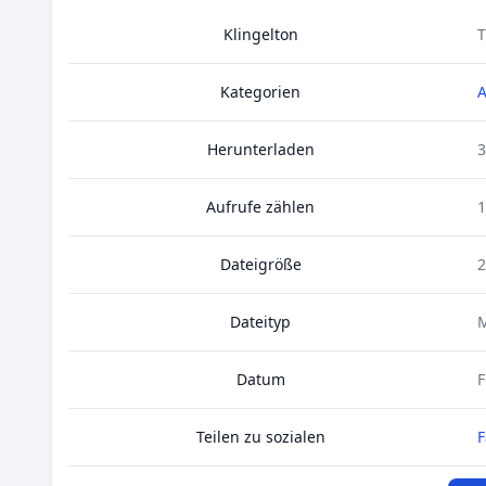
Klingelton
T
Kategorien
A
Herunterladen
3
Aufrufe zählen
1
Dateigröße
2
Dateityp
Datum
F
Teilen zu sozialen
F