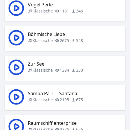
Vogel Perle
Klassische
1181
346
Böhmische Liebe
Klassische
2675
548
Zur See
Klassische
1384
330
Samba Pa Ti – Santana
Klassische
2195
675
Raumschiff enterprise
Klassische
3776
656