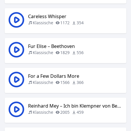
Careless Whisper
Klassische
1172
354
Fur Elise – Beethoven
Klassische
1829
556
For a Few Dollars More
Klassische
1566
366
Reinhard Mey – Ich bin Klempner von Beruf
Klassische
2005
459