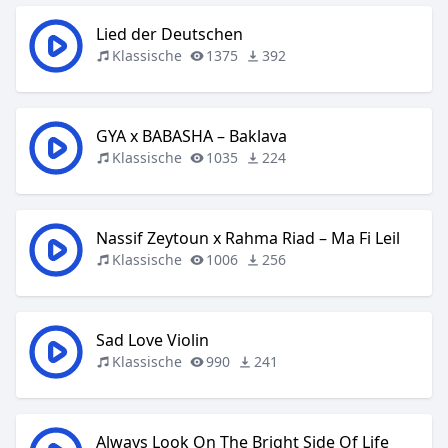
Lied der Deutschen
Klassische
1375
392
GYA x BABASHA – Baklava
Klassische
1035
224
Nassif Zeytoun x Rahma Riad – Ma Fi Leil
Klassische
1006
256
Sad Love Violin
Klassische
990
241
Always Look On The Bright Side Of Life