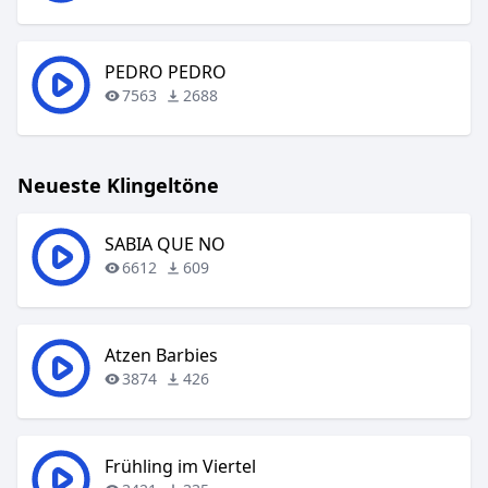
PEDRO PEDRO
7563
2688
Neueste Klingeltöne
SABIA QUE NO
6612
609
Atzen Barbies
3874
426
Frühling im Viertel