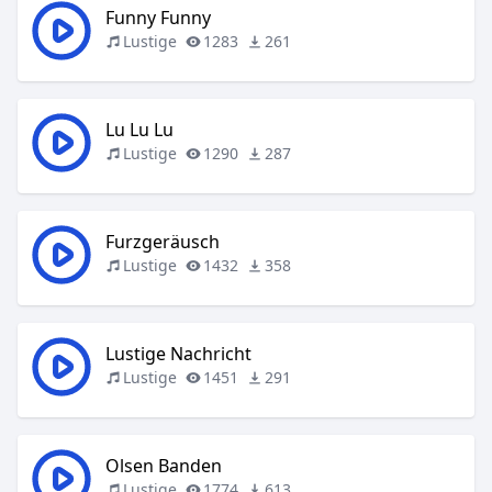
Funny Funny
Lustige
1283
261
Lu Lu Lu
Lustige
1290
287
Furzgeräusch
Lustige
1432
358
Lustige Nachricht
Lustige
1451
291
Olsen Banden
Lustige
1774
613