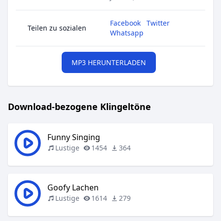
Facebook
Twitter
Teilen zu sozialen
Whatsapp
MP3 HERUNTERLADEN
Download-bezogene Klingeltöne
Funny Singing
Lustige
1454
364
Goofy Lachen
Lustige
1614
279