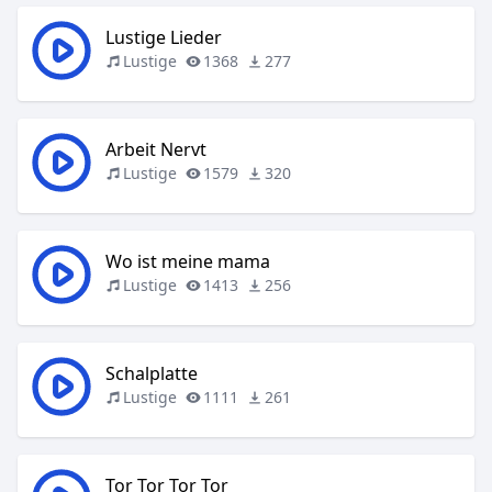
Lustige Lieder
Lustige
1368
277
Arbeit Nervt
Lustige
1579
320
Wo ist meine mama
Lustige
1413
256
Schalplatte
Lustige
1111
261
Tor Tor Tor Tor