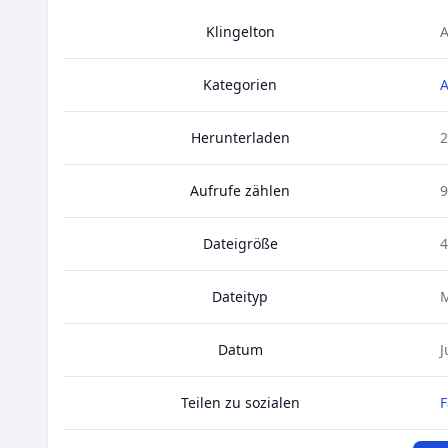
Klingelton
A
Kategorien
A
Herunterladen
2
Aufrufe zählen
9
Dateigröße
4
Dateityp
Datum
J
Teilen zu sozialen
F