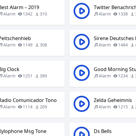
Best Alarm – 2019
Alarm
1342
310
Alarm
1338
Peitschenhieb
Alarm
1149
308
Alarm
1484
Big Clock
Good Morning St
Alarm
1251
389
Alarm
1234
Radio Comunicador Tono
Zelda Geheimnis
Alarm
1114
269
Alarm
1215
Xylophone Msg Tone
Ds Bells