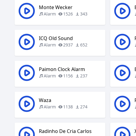
Monte Wecker
Alarm
1526
343
ICQ Old Sound
Alarm
2937
652
Paimon Clock Alarm
Alarm
1156
237
Waza
Alarm
1138
274
Radinho De Cria Carlos