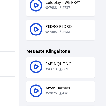
regeln.
Coldplay – WE PRAY
7988
2737
PEDRO PEDRO
7563
2688
Neueste Klingeltöne
SABIA QUE NO
6613
609
Atzen Barbies
3875
426