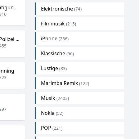
Twitter Benachrichtigungston
Elektronische
(74)
316
Filmmusik
(215)
iPhone
Sirene Deutsches Polizei Auto
(256)
455
Klassische
(56)
Lustige
(83)
unning
323
Marimba Remix
(122)
Musik
(2403)
297
Nokia
(52)
POP
(221)