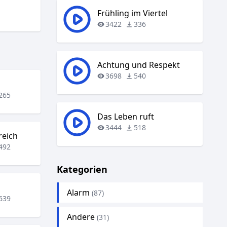
Frühling im Viertel
3422
336
Achtung und Respekt
3698
540
265
Das Leben ruft
3444
518
reich
492
Kategorien
Alarm
(87)
639
Andere
(31)