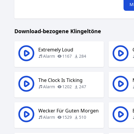
M
Download-bezogene Klingeltöne
Extremely Loud
Alarm
1167
284
The Clock Is Ticking
Alarm
1202
247
Wecker Für Guten Morgen
Alarm
1529
510