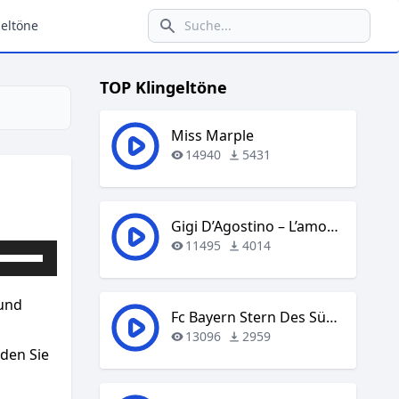
eltöne
TOP Klingeltöne
Miss Marple
14940
5431
Gigi D’Agostino – L’amour Toujours
11495
4014
Pfeiltasten
Hoch/Runter
benutzen,
ound
um
Fc Bayern Stern Des Südens
die
13096
2959
aden Sie
Lautstärke
zu