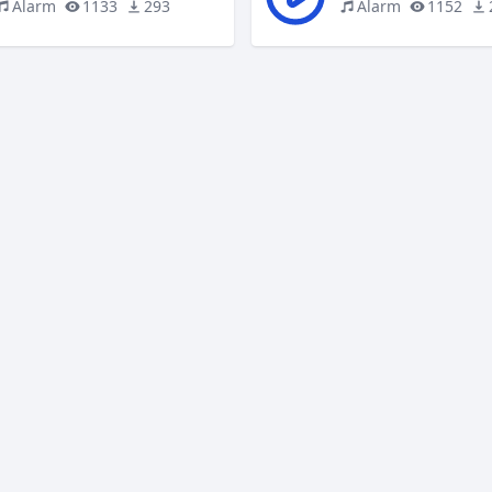
Alarm
1133
293
Alarm
1152