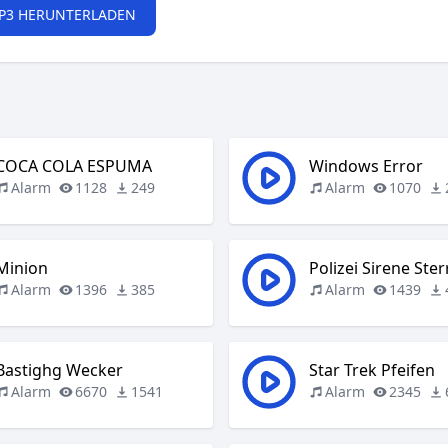
P3 HERUNTERLADEN
COCA COLA ESPUMA
Windows Error
Alarm
1128
249
Alarm
1070
Minion
Polizei Sirene Ster
Alarm
1396
385
Alarm
1439
Bastighg Wecker
Star Trek Pfeifen
Alarm
6670
1541
Alarm
2345