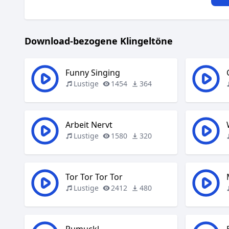
Download-bezogene Klingeltöne
Funny Singing
Lustige
1454
364
Arbeit Nervt
Lustige
1580
320
Tor Tor Tor Tor
Lustige
2412
480