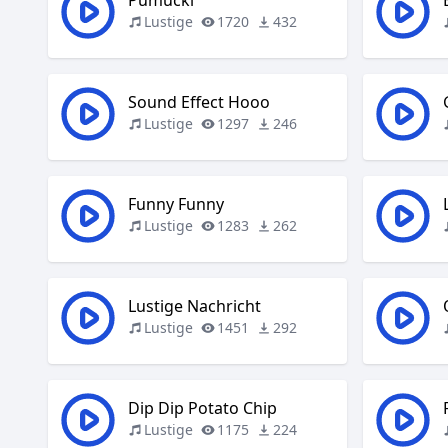
Pumuckl
Lustige
1720
432
Sound Effect Hooo
Lustige
1297
246
Funny Funny
Lustige
1283
262
Lustige Nachricht
Lustige
1451
292
Dip Dip Potato Chip
Lustige
1175
224