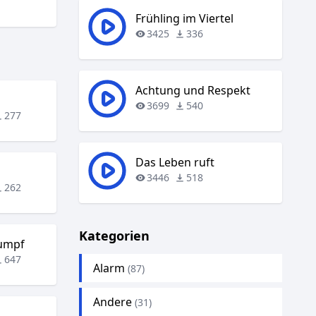
Frühling im Viertel
3425
336
Achtung und Respekt
3699
540
277
Das Leben ruft
3446
518
262
Kategorien
rumpf
647
Alarm
(87)
Andere
(31)