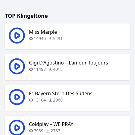
TOP Klingeltöne
Miss Marple
14940
5431
Gigi D’Agostino – L’amour Toujours
11497
4015
Fc Bayern Stern Des Südens
13104
2960
Coldplay – WE PRAY
7989
2737