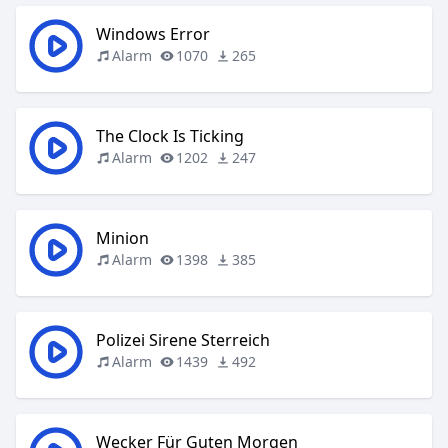
Windows Error
Alarm
1070
265
The Clock Is Ticking
Alarm
1202
247
Minion
Alarm
1398
385
Polizei Sirene Sterreich
Alarm
1439
492
Wecker Für Guten Morgen