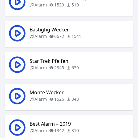
Alarm
1530
510
Bastighg Wecker
Alarm
6672
1541
Star Trek Pfeifen
Alarm
2345
639
Monte Wecker
Alarm
1526
343
Best Alarm – 2019
Alarm
1342
310