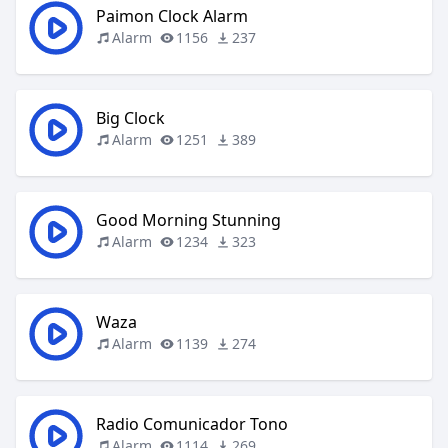
Paimon Clock Alarm
Alarm
1156
237
Big Clock
Alarm
1251
389
Good Morning Stunning
Alarm
1234
323
Waza
Alarm
1139
274
Radio Comunicador Tono
Alarm
1114
269