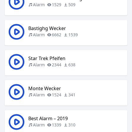
Alarm
1529
509
Bastighg Wecker
Alarm
6662
1539
Star Trek Pfeifen
Alarm
2344
638
Monte Wecker
Alarm
1524
341
Best Alarm – 2019
Alarm
1339
310