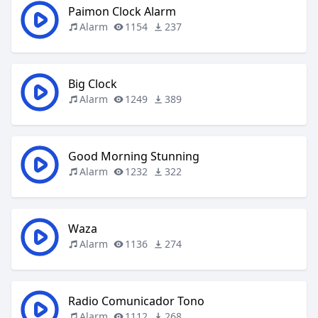
Paimon Clock Alarm
Alarm
1154
237
Big Clock
Alarm
1249
389
Good Morning Stunning
Alarm
1232
322
Waza
Alarm
1136
274
Radio Comunicador Tono
Alarm
1112
268