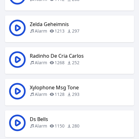
Zelda Geheimnis
Alarm
1213
297
Radinho De Cria Carlos
Alarm
1268
252
Xylophone Msg Tone
Alarm
1128
293
Ds Bells
Alarm
1150
280