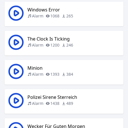
Windows Error
Alarm
1068
265
The Clock Is Ticking
Alarm
1200
246
Minion
Alarm
1393
384
Polizei Sirene Sterreich
Alarm
1438
489
Wecker Für Guten Morgen