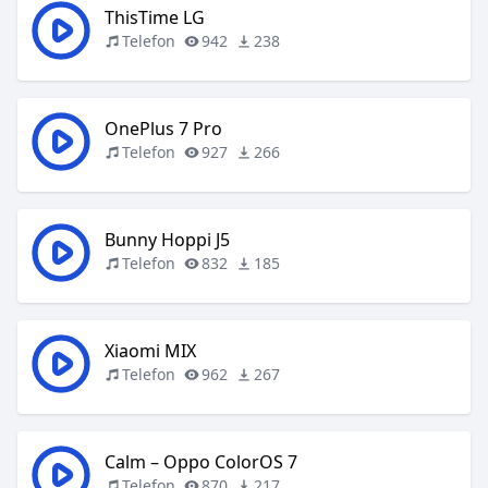
ThisTime LG
Telefon
942
238
OnePlus 7 Pro
Telefon
927
266
Bunny Hoppi J5
Telefon
832
185
Xiaomi MIX
Telefon
962
267
Calm – Oppo ColorOS 7
Telefon
870
217