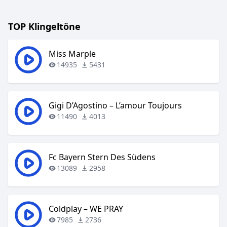
TOP Klingeltöne
Miss Marple
14935
5431
Gigi D’Agostino – L’amour Toujours
11490
4013
Fc Bayern Stern Des Südens
13089
2958
Coldplay – WE PRAY
7985
2736