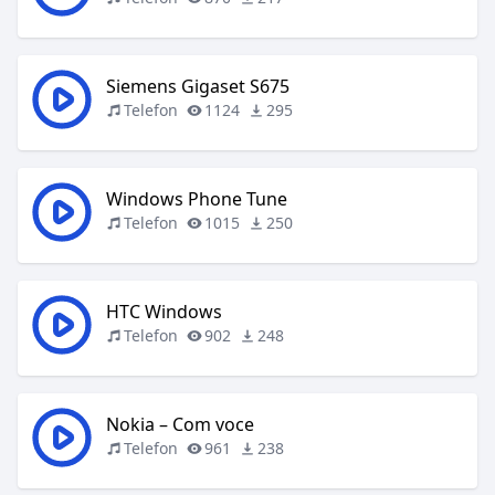
Siemens Gigaset S675
Telefon
1124
295
Windows Phone Tune
Telefon
1015
250
HTC Windows
Telefon
902
248
Nokia – Com voce
Telefon
961
238